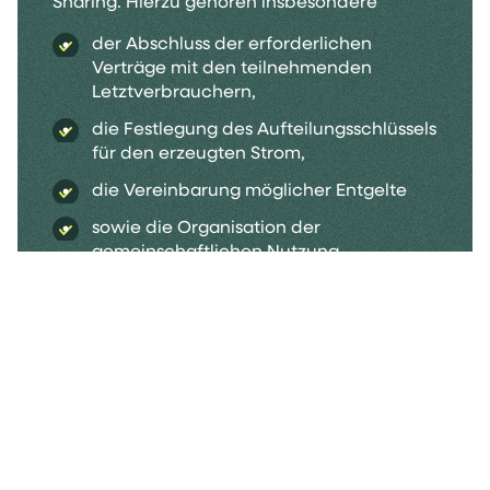
Sharing. Hierzu gehören insbesondere
der Abschluss der erforderlichen
Verträge mit den teilnehmenden
Letztverbrauchern,
die Festlegung des Aufteilungsschlüssels
für den erzeugten Strom,
die Vereinbarung möglicher Entgelte
sowie die Organisation der
gemeinschaftlichen Nutzung
Da der Strom über das öffentliche Netz
transportiert wird, ist außerdem eine
energiewirtschaftliche Abwicklung
erforderlich. Hierzu zählen insbesondere das
Bilanzkreismanagement sowie die
Abwicklung von Netzentgelten, Steuern,
Abgaben und Umlagen. Für diese Aufgaben
kann der Anlagenbetreiber einen
geeigneten Dienstleister beauftragen.