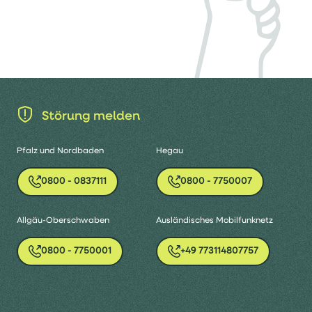
Störung melden
Pfalz und Nordbaden
Hegau
0800 - 0837111
0800 - 7750007
Allgäu-Oberschwaben
Ausländisches Mobilfunknetz
0800 - 7750001
+49 773114807757