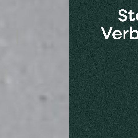
St
Ver