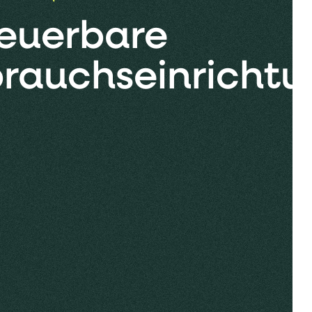
euerbare
brauchseinricht