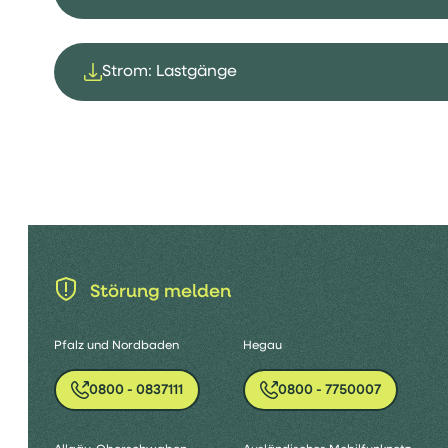
Strom: Lastgänge
Störung melden
Pfalz und Nordbaden
Hegau
0800 - 0837111
0800 - 7750007