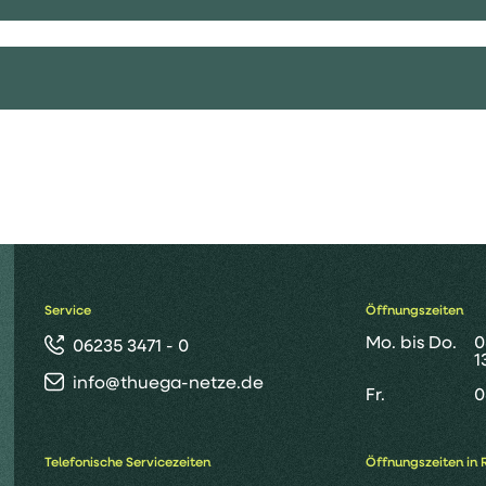
Service
Öffnungszeiten
Mo. bis Do.
0
06235 3471 - 0
1
info@thuega-netze.de
Fr.
0
Telefonische Servicezeiten
Öffnungszeiten in 