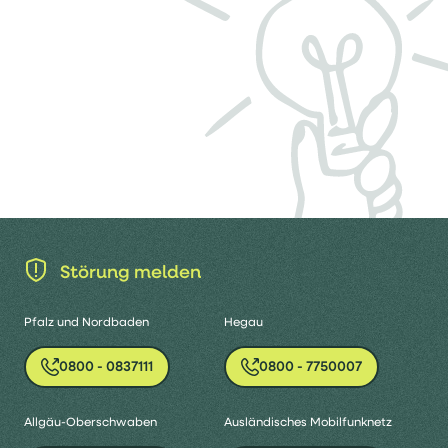
Störung melden
Pfalz und Nordbaden
Hegau
0800 - 0837111
0800 - 7750007
Allgäu-Oberschwaben
Ausländisches Mobilfunknetz