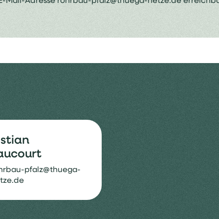
 E-Mail-Adresse
rohrbau-pfalz@thuega-netze.de
erreichba
stian
aucourt
hrbau-pfalz@thuega-
tze.de