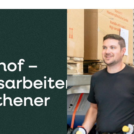
hof –
sarbeiten
thener