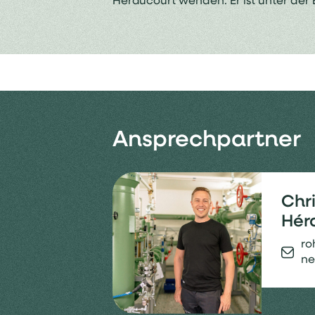
Héraucourt wenden. Er ist unter der
Ansprechpartner
Chri
Hér
ro
ne