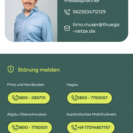
Pressesprecher
0623534712129
timo.muser@thuega
-netze.de
Störung melden
Pfalz und Nordbaden
Hegau
0800 - 0837111
0800 - 7750007
Allgäu-Oberschwaben
Ausländisches Mobilfunknetz
0800 - 7750001
+49 773114807757